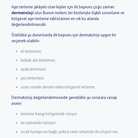
Aşırı terleme şikâyeti olan kişiler için ilk başvuru çoğu zaman
dermatoloji
olur. Bunun nedeni, ter bezleriyle ilişkili sorunların ve
bölgesel aşırı terleme tablolarının en sık bu alanda
değerlendirilmesidir.
Özellikle şu durumlarda ilk başvuru için dermatoloji uygun bir
seçenek olabilir:
el terlemesi
koltuk altı terlemesi
ayak terlemesi
yüz terlemesi
uzun süredir devam eden bölgesel terleme
Dermatoloji değerlendirmesinde genellikle şu sorulara cevap
aranır:
terleme hangi bölgelerde oluyor
ne zamandır sürüyor
sıcak havaya mı bağlı, yoksa serin ortamda da oluyor mu