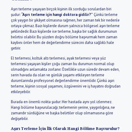
Aşırı terleme yaşayan birçok kişinin ilk sorduğu sorulardan biri
şudur:
“Aşırı terleme için hangi doktora gidilir?”
Çünkü terleme
çok yaygın bir şikâyet olmasına rağmen, her zaman tek bir nedenle
ortaya çıkmaz. Bazı kişilerde durum yalnızca bölgesel aşırı terleme
şeklindedir. Bazı kişilerde ise terleme, başka bir sağlık durumunun
belirtisi olabilir. Bu yüzden doğru bölüme başvurmak hem zaman
kaybını önler hem de değerlendirme sürecini daha sağlıklı hale
getirir.
El terlemesi, koltuk altı terlemesi, ayak terlemesi veya yüz
terlemesi yaşayan kişiler çoğu zaman bu durumun normal olup
olmadığını anlamakta zorlanır. Özellikle uzun süredir devam eden,
serin havada da olan ve günlük yaşamı etkileyen terleme
durumlarında profesyonel değerlendirme önemlidir. Çünkü aşırı
terleme, kişinin sosyal yaşamını, özgüvenini ve iş hayatını doğrudan
etkileyebilir.
Burada en önemli nokta şudur: Her hastada aynı yol izlenmez.
Hangi bölüme başvurulacağı; terlemenin yerine, yaygınlığına, ne
zamandır sürdüğüne ve başka belirtiler olup olmamasına göre
değişebilir.
Aşırı Terleme İçin İlk Olarak Hangi Bölüme Başvurulur?