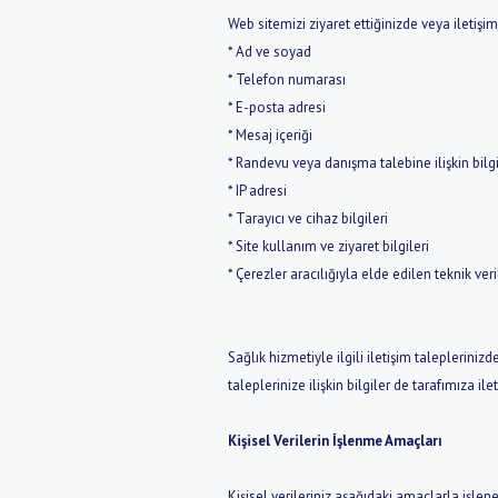
Web sitemizi ziyaret ettiğinizde veya iletişim
* Ad ve soyad
* Telefon numarası
* E-posta adresi
* Mesaj içeriği
* Randevu veya danışma talebine ilişkin bilgi
* IP adresi
* Tarayıcı ve cihaz bilgileri
* Site kullanım ve ziyaret bilgileri
* Çerezler aracılığıyla elde edilen teknik veri
Sağlık hizmetiyle ilgili iletişim taleplerin
taleplerinize ilişkin bilgiler de tarafımıza il
Kişisel Verilerin İşlenme Amaçları
Kişisel verileriniz aşağıdaki amaçlarla işleneb