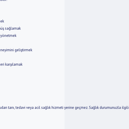
mek
önüş sağlamak
ni yönetmek
eneyimini geliştirmek
leri karşılamak
udan tanı, tedavi veya acil sağlık hizmeti yerine geçmez. Sağlık durumunuzla ilgi