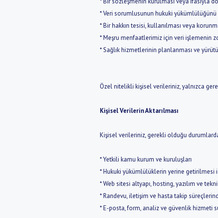
* Bir sözleşmenin kurulması veya ifasıyla do
* Veri sorumlusunun hukuki yükümlülüğünü 
* Bir hakkın tesisi, kullanılması veya korunm
* Meşru menfaatlerimiz için veri işlemenin 
* Sağlık hizmetlerinin planlanması ve yürütü
Özel nitelikli kişisel verileriniz, yalnızca 
Kişisel Verilerin Aktarılması
Kişisel verileriniz, gerekli olduğu durumlard
* Yetkili kamu kurum ve kuruluşları
* Hukuki yükümlülüklerin yerine getirilmesi iç
* Web sitesi altyapı, hosting, yazılım ve tekn
* Randevu, iletişim ve hasta takip süreçlerin
* E-posta, form, analiz ve güvenlik hizmeti s